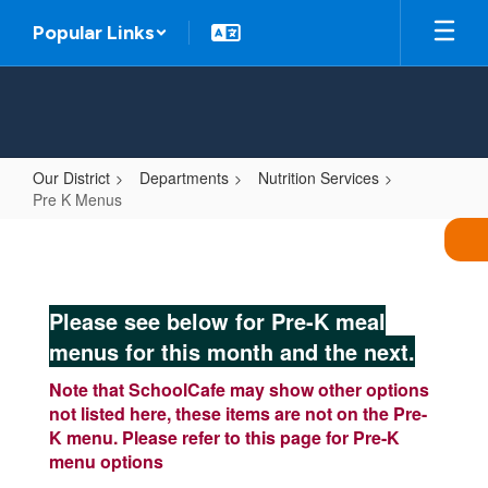
Skip
Popular Links
to
main
content
Our District
Departments
Nutrition Services
Pre K Menus
Pre
K
Menus
Please see below for Pre-K meal
menus for this month and the next.
Note that SchoolCafe may show other options
not listed here, these items are not on the Pre-
K menu. Please refer to this page for Pre-K
menu options