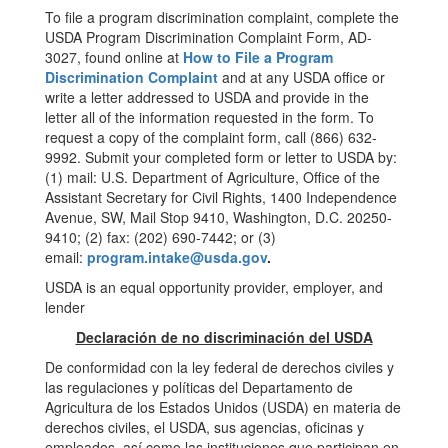
To file a program discrimination complaint, complete the
USDA Program Discrimination Complaint Form, AD-
3027, found online at
How to
File a Program
Discrimination Complaint
and at any USDA office or
write a letter addressed to USDA and provide in the
letter all of the information requested in the form. To
request a copy of the complaint form, call (866) 632-
9992. Submit your completed form or letter to USDA by:
(1) mail: U.S. Department of Agriculture, Office of the
Assistant Secretary for Civil Rights, 1400 Independence
Avenue, SW, Mail Stop 9410, Washington, D.C. 20250-
9410; (2) fax: (202) 690-7442; or (3)
email:
program.intake@usda.gov
.
USDA is an equal opportunity provider, employer, and
lender
Declaración de no discriminación del USDA
De conformidad con la ley federal de derechos civiles y
las regulaciones y políticas del Departamento de
Agricultura de los Estados Unidos (USDA) en materia de
derechos civiles, el USDA, sus agencias, oficinas y
empleados, así como las instituciones que participan en