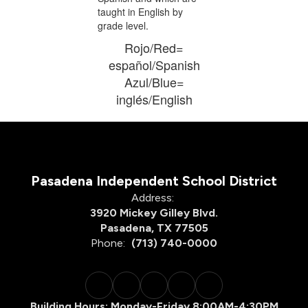
Rojo/Red=
español/Spanish
Azul/Blue=
inglés/English
Pasadena Independent School District
Address:
3920 Mickey Gilley Blvd.
Pasadena, TX 77505
Phone:
(713) 740-0000
Building Hours: Monday-Friday 8:00AM-4:30PM