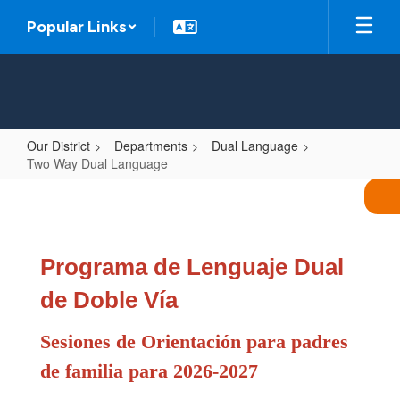
Skip
Popular Links
to
main
content
Our District
Departments
Dual Language
Two Way Dual Language
Two
Way
Dual
Programa de Lenguaje Dual
Language
de Doble Vía
Sesiones de Orientación para padres 
de familia para 2026-2027