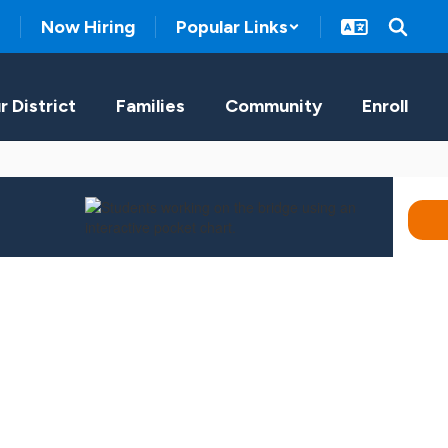
Now Hiring
Popular Links
r District
Families
Community
Enroll