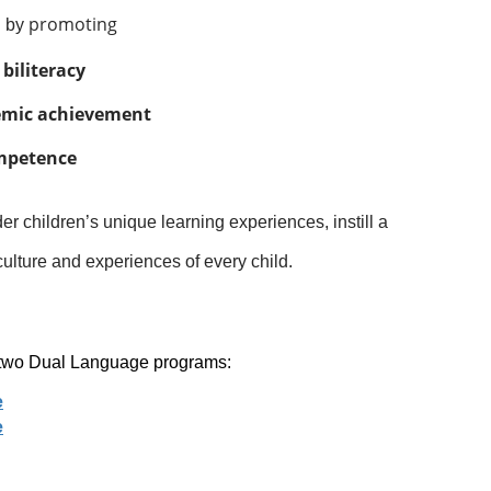
promoting 
 by 
biliteracy
demic achievement
ompetence
er children’s unique learning experiences, instill a 
 culture and experiences of every child.
r two Dual Language programs:
e
e