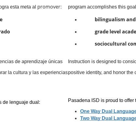
promover: 
ogra esta meta al 
program accomplishes this goal
üe
bilingualism and 
grado
grade level aca
sociocultural c
encias de aprendizaje únicas 
Instruction is designed to consid
ar la cultura y las experiencias 
positive identity, and honor the
Pasadena ISD is proud to offe
 de lenguaje dual:
One Way Dual Languag
Two Way Dual Languag