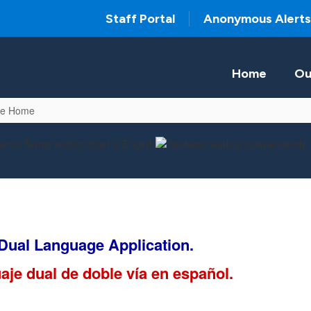
Staff Portal
Anonymous Alerts
Home
Ou
ge Home
 Dual Language Application
.
uaje dual de doble vía en español
.