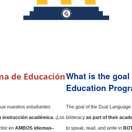
What is the goal
ma de Educación 
Education Prog
ue nuestros estudiantes 
The goal of the Dual Language p
u instrucción académica
. ¡Los 
biliteracy 
as part of their acad
ibir en 
AMBOS idiomas–
to speak, read, and write in 
BOT