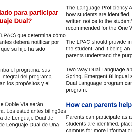
The Language Proficiency 
do para participar 
how students are identified,
uaje Dual?
written notice to the student
recommended for the One 
 (LPAC) que determina cómo 
The LPAC should provide info
antes deberá notificar por 
the student, and it being an 
que su hijo ha sido 
parents understand the pur
.
Two Way Dual Language applic
iba el programa, sus 
Spring. Emergent Bilingual 
 integral del programa 
Dual Language program can s
 los propósitos y el 
program. 
How can parents hel
e Doble Vía serán 
a. Los estudiantes bilingües 
Parents can participate as 
a de Lenguaje Dual de 
students are identified, pla
de Lenguaje Dual de Una 
campus for more informatio