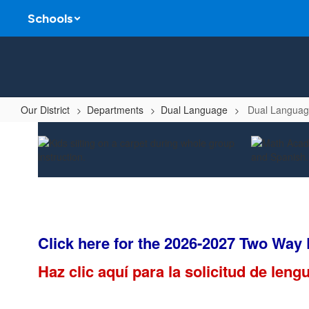
Skip
Schools
to
main
content
Our District
Departments
Dual Language
Dual Langua
Dual
Language
Home
Click here for the 2026-2027 Two Way
Haz clic aquí para la solicitud de leng